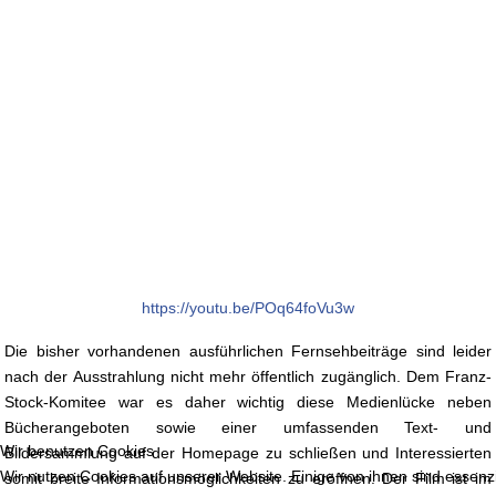
https://youtu.be/POq64foVu3w
Die bisher vorhandenen ausführlichen Fernsehbeiträge sind leider
nach der Ausstrahlung nicht mehr öffentlich zugänglich. Dem Franz-
Stock-Komitee war es daher wichtig diese Medienlücke neben
Bücherangeboten sowie einer umfassenden Text- und
Wir benutzen Cookies
Bildersammlung auf der Homepage zu schließen und Interessierten
Wir nutzen Cookies auf unserer Website. Einige von ihnen sind essenzie
somit breite Informationsmöglichkeiten zu eröffnen. Der Film ist im