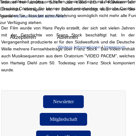
Seite, während andere uns helfen, diese Website und die Nutzererfah
Internet frei abrufbar. Sofern das Video z.B. im Rahmen von
(Tracking Cookies). Sie können selbst entscheiden, ob Sie die Cookies
Unterricht, Vorträgen, etc. in Dateiform benötigt wird, können Sie
beachten Sie, dass bei einer Ablehnung womöglich nicht mehr alle Funk
gerne
mit uns Kontakt aufnehmen
.
zur Verfügung stehen.
Der Film wurde von Hans Peylo erstellt, der sich seit vielen Jahren
mit der Geschichte von Franz Stock beschäftigt hat. In der
Akzeptieren
Ablehnen
Vergangenheit produzierte er für den Südwestfunk und die Deutsche
Weitere Informationen
|
Impressum
Welle mehrere Fernsehbeiträge über Franz Stock . Das Video enthält
auch Musiksequenzen aus dem Oratorium "VIDEO PACEM", welches
von Hartwig Diehl zum 50. Todestag von Franz Stock komponiert
wurde.
Newsletter
Mitgliedschaft