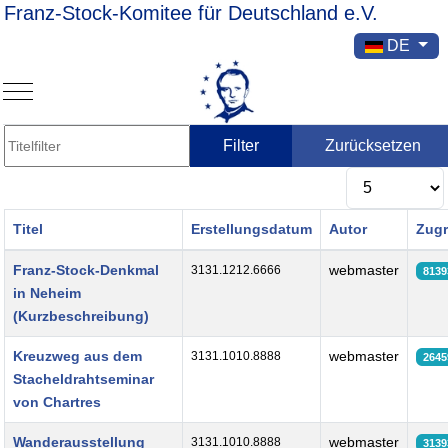
Franz-Stock-Komitee für Deutschland e.V.
Sprache ausw
DE
Mobile Menu Toggle
Titelfilter
Filter
Zurücksetzen
Anzeige #
Titel
Erstellungsdatum
Autor
Zugr
Beiträge
Franz-Stock-Denkmal
webmaster
3131.1212.6666
8139
in Neheim
(Kurzbeschreibung)
Kreuzweg aus dem
webmaster
3131.1010.8888
2645
Stacheldrahtseminar
von Chartres
Wanderausstellung
webmaster
3131.1010.8888
3139