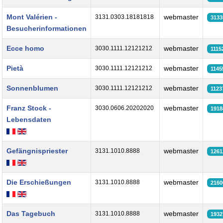
Mont Valérien -
webmaster
3131.0303.18181818
3133
Besucherinformationen
Ecce homo
webmaster
3030.1111.12121212
1115
Pietà
webmaster
3030.1111.12121212
1145
Sonnenblumen
webmaster
3030.1111.12121212
1123
Franz Stock -
webmaster
3030.0606.20202020
1918
Lebensdaten
Gefängnispriester
webmaster
3131.1010.8888
1261
Die Erschießungen
webmaster
3131.1010.8888
2160
Das Tagebuch
webmaster
3131.1010.8888
1932