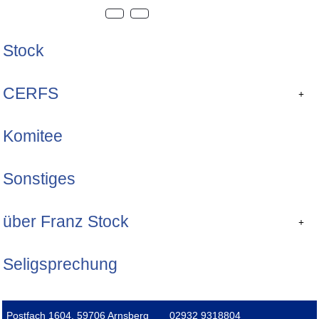
Stock
CERFS
Komitee
Sonstiges
über Franz Stock
Seligsprechung
Postfach 1604, 59706 Arnsberg
02932 9318804