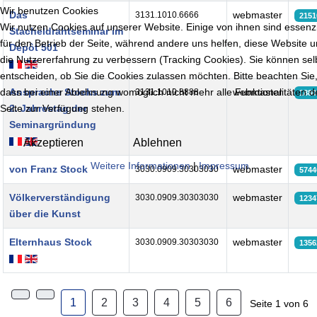
Wir benutzen Cookies
Das
webmaster
3131.1010.6666
2151
Wir nutzen Cookies auf unserer Website. Einige von ihnen sind essenzi
Stacheldrahtseminar im
für den Betrieb der Seite, während andere uns helfen, diese Website 
Dépôt 501
die Nutzererfahrung zu verbessern (Tracking Cookies). Sie können sel
entscheiden, ob Sie die Cookies zulassen möchten. Bitte beachten Sie
dass bei einer Ablehnung womöglich nicht mehr alle Funktionalitäten d
Ansprache Stocks zum
webmaster
3131.1010.8888
1880
Seite zur Verfügung stehen.
2. Jahrestag der
Seminargründung
Akzeptieren
Ablehnen
Weitere Informationen
|
Impressum
von Franz Stock
webmaster
3030.0909.30303030
5744
Völkerverständigung
webmaster
3030.0909.30303030
1234
über die Kunst
Elternhaus Stock
webmaster
3030.0909.30303030
1356
1
2
3
4
5
6
Seite 1 von 6