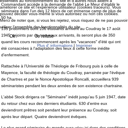
essentiels au fonctionnement du site et d’autres nous aident à
Commandant accède à la demande de l'abbé Le Meur d’établir le
améliorer ce site et l’expérience utilisateur (cookies traceurs). Vous
séminaire dans l'un des 12 blocs de cet immense camp de plus de
pouvez décider vous-même si vous autorisez ou non ces cookies.
50 ha.
Merci de noter que, si vous les rejetez, vous risquez de ne pas pouvoir
utiliser l’ensemble des fonctionnalités du site.
135 prisonniers dont 106 étudiants arrivent au Coudray le 17 août
1945, rejoints par de nouveaux arrivants, ils seront plus de 350
Ok
Je refuse
quand les cours recommencent après les "vacances" d'été qui ont
Plus d' informations
|
Imprimer
été consacrées à l'adaptation des lieux à cette forme inédite
d'enfermement.
Rattachée à l'Université de Théologie de Fribourg puis à celle de
Mayence, la faculté de théologie du Coudray, parrainée par l'évêque
de Chartres et par le Nonce Apostolique Roncalli, accueillera 939
séminaristes pendant les deux années de son existence chartraine.
L'abbé Stock dirigera ce "Séminaire" inédit jusqu'au 5 juin 1947, date
du retour chez eux des derniers étudiants. 630 d’entre eux
deviendront prêtres soit pendant leur présence au Coudray, soit
après leur départ. Quatre deviendront évêques.
Le plus grand séminaire du monde aura vécu ici dans des conditions