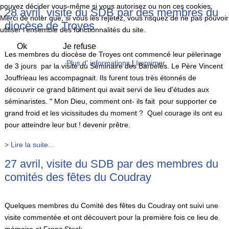
pouvez décider vous-même si vous autorisez ou non ces cookies.
28 avril, visite du SDB par des membres du
Merci de noter que, si vous les rejetez, vous risquez de ne pas pouvoir
diocèse de Troyes
utiliser l’ensemble des fonctionnalités du site.
Ok
Je refuse
Les membres du diocèse de Troyes ont commencé leur pèlerinage
Plus d' informations
|
Imprimer
de 3 jours par la visite du Séminaire des Barbelés. Le Père Vincent
Jouffrieau les accompagnait. Ils furent tous très étonnés de
découvrir ce grand bâtiment qui avait servi de lieu d'études aux
séminaristes. " Mon Dieu, comment ont- ils fait pour supporter ce
grand froid et les vicissitudes du moment ? Quel courage ils ont eu
pour atteindre leur but ! devenir prêtre.
> Lire la suite...
27 avril, visite du SDB par des membres du
comités des fêtes du Coudray
Quelques membres du Comité des fêtes du Coudray ont suivi une
visite commentée et ont découvert pour la première fois ce lieu de