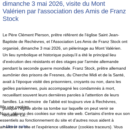
dimanche 3 mai 2026, visite du Mont
Valérien par l'association des Amis de Franz
Stock
Le Père Clément Pierson, prêtre référent de l'église Saint Jean-
Baptiste de Rechèvres, et l'Association Les Amis de Franz Stock ont
organisé, dimanche 3 mai 2026, un pèlerinage au Mont Valérien.
Un lieu symbolique et historique puisqu'il a été le principal lieu
d'exécution des résistants et des otages par l'armée allemande
pendant la seconde guerre mondiale. Franz Stock, prêtre allemand
aumônier des prisons de Fresnes, du Cherche Midi et de la Santé,
avait à l'époque visité des prisonniers, croyants ou non, dans les
geôles parisiennes, puis accompagné les condamnés à mort,
recueillant souvent leurs dernières paroles à l'attention de leurs
familles. La mémoire de l'abbé est toujours vive à Rechèvres,
We use cookies
puisque l'église abrite sa tombe sur laquelle on peut venir se
Nous utilisons des cookies sur notre site web. Certains d’entre eux son
recueillir. La...
essentiels au fonctionnement du site et d’autres nous aident à
> Lire la suite...
améliorer ce site et l’expérience utilisateur (cookies traceurs). Vous