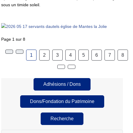
sous un timide soleil.
Page 1 sur 8
1
2
3
4
5
6
7
8
Adhésions / Dons
Dons/Fondation du Patrimoine
Recherche