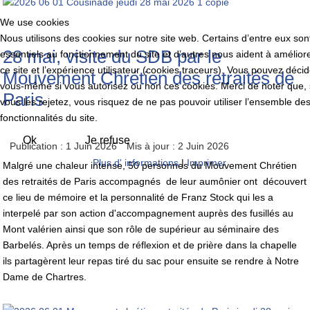
We use cookies
Nous utilisons des cookies sur notre site web. Certains d’entre eux son
28 mai, visite du SDB par le
essentiels au fonctionnement du site et d’autres nous aident à amélior
ce site et l’expérience utilisateur (cookies traceurs). Vous pouvez décid
Mouvement Chrétien des retraités de
vous-même si vous autorisez ou non ces cookies. Merci de noter que, 
Paris
vous les rejetez, vous risquez de ne pas pouvoir utiliser l’ensemble de
fonctionnalités du site.
Ok
Je refuse
Publication : 1 Juin 2026
Mis à jour : 2 Juin 2026
Plus d' informations
|
Imprimer
Malgré une chaleur intense, 50 personnes du Mouvement Chrétien
des retraités de Paris accompagnés de leur aumônier ont découvert
ce lieu de mémoire et la personnalité de Franz Stock qui les a
interpelé par son action d'accompagnement auprès des fusillés au
Mont valérien ainsi que son rôle de supérieur au séminaire des
Barbelés. Après un temps de réflexion et de prière dans la chapelle
ils partagèrent leur repas tiré du sac pour ensuite se rendre à Notre
Dame de Chartres.