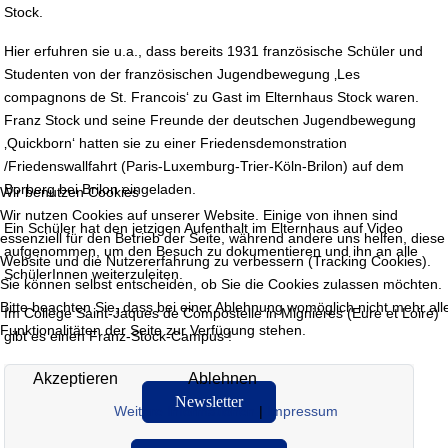
Stock.
Hier erfuhren sie u.a., dass bereits 1931 französische Schüler und
Studenten von der französischen Jugendbewegung ‚Les
compagnons de St. Francois‘ zu Gast im Elternhaus Stock waren.
Franz Stock und seine Freunde der deutschen Jugendbewegung
‚Quickborn‘ hatten sie zu einer Friedensdemonstration
/Friedenswallfahrt (Paris-Luxemburg-Trier-Köln-Brilon) auf dem
Borberg bei Brilon eingeladen.
Wir benutzen Cookies
Wir nutzen Cookies auf unserer Website. Einige von ihnen sind
Ein Schüler hat den jetzigen Aufenthalt im Elternhaus auf Video
essenziell für den Betrieb der Seite, während andere uns helfen, diese
aufgenommen, um den Besuch zu dokumentieren und ihn an alle
Website und die Nutzererfahrung zu verbessern (Tracking Cookies).
SchülerInnen weiterzuleiten.
Sie können selbst entscheiden, ob Sie die Cookies zulassen möchten.
Bitte beachten Sie, dass bei einer Ablehnung womöglich nicht mehr all
Im Collège Saint-Jaques de Compostelle in Mignières (Eure et Loire)
Funktionalitäten der Seite zur Verfügung stehen.
gibt es einen Franz-Stock-Campus !
Akzeptieren
Ablehnen
Newsletter
Weitere Informationen
|
Impressum