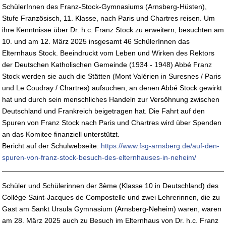
SchülerInnen des Franz-Stock-Gymnasiums (Arnsberg-Hüsten),
Stufe Französisch, 11. Klasse, nach Paris und Chartres reisen. Um
ihre Kenntnisse über Dr. h.c. Franz Stock zu erweitern, besuchten am
10. und am 12. März 2025 insgesamt 46 SchülerInnen das
Elternhaus Stock. Beeindruckt vom Leben und Wirken des Rektors
der Deutschen Katholischen Gemeinde (1934 - 1948) Abbé Franz
Stock werden sie auch die Stätten (Mont Valérien in Suresnes / Paris
und Le Coudray / Chartres) aufsuchen, an denen Abbé Stock gewirkt
hat und durch sein menschliches Handeln zur Versöhnung zwischen
Deutschland und Frankreich beigetragen hat. Die Fahrt auf den
Spuren von Franz Stock nach Paris und Chartres wird über Spenden
an das Komitee finanziell unterstützt.
Bericht auf der Schulwebseite:
https://www.fsg-arnsberg.de/auf-den-
spuren-von-franz-stock-besuch-des-elternhauses-in-neheim/
Schüler und Schülerinnen der 3ème (Klasse 10 in Deutschland) des
Collège Saint-Jacques de Compostelle und zwei Lehrerinnen, die zu
Gast am Sankt Ursula Gymnasium (Arnsberg-Neheim) waren, waren
am 28. März 2025 auch zu Besuch im Elternhaus von Dr. h.c. Franz